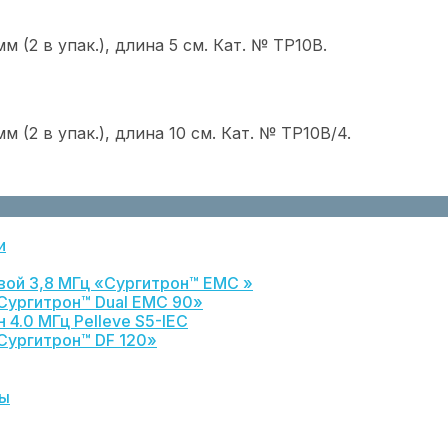
 (2 в упак.), длина 5 см. Кат. № ТР10В.
 (2 в упак.), длина 10 см. Кат. № ТР10В/4.
и
вой 3,8 МГц «Сургитрон™ EMC »
Сургитрон™ Dual EMC 90»
4.0 МГц Pelleve S5-IEC
Сургитрон™ DF 120»
лы