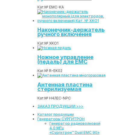
Кат.№ EMC-KA
Наконечник-держатель
ручного включения
Кат.№ XKO1
Ножное управление
(педаль) для ЕМС
Кат.№ R-EK02
Антенная пластина
стерилизуемая
Кат.№ H4/IEC-NPC
ЗАКАЗ ПРОДУКЦИИ >>>
Каталог продукции
Генераторы СУРГИТРОН
Генератор радиоволновой
4,0 МГц
«Сургитрон™ Dual EMC 90»