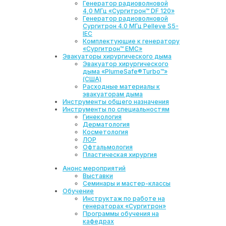
Генератор радиоволновой
4,0 МГц «Сургитрон™ DF 120»
Генератор радиоволновой
Сургитрон 4.0 МГц Pelleve S5-
IEC
Комплектующие к генератору
«Сургитрон™ ЕМС»
Эвакуаторы хирургического дыма
Эвакуатор хирургического
дыма «PlumeSafe®Turbo™»
(США)
Расходные материалы к
эвакуаторам дыма
Инструменты общего назначения
Инструменты по специальностям
Гинекология
Дерматология
Косметология
ЛОР
Офтальмология
Пластическая хирургия
Анонс мероприятий
Выставки
Семинары и мастер-классы
Обучение
Инструктаж по работе на
генераторах «Сургитрон»
Программы обучения на
кафедрах