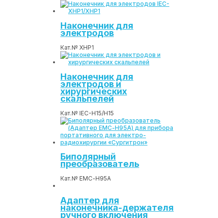
Наконечник для
электродов
Кат.№ XHP1
Наконечник для
электродов и
хирургических
скальпелей
Кат.№ IEC-H15/H15
Биполярный
преобразователь
Кат.№ ЕМС-Н95А
Адаптер для
наконечника-держателя
ручного включения