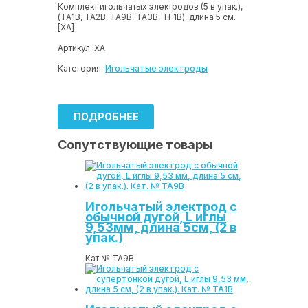
Комплект игольчатых электродов (5 в упак.),
(ТА1В, ТА2В, ТА9В, ТА3В, TF1B), длина 5 см.
[XA]
Артикул:
XA
Категория:
Игольчатые электроды
ПОДРОБНЕЕ
Сопутствующие товары
Игольчатый электрод с
обычной дугой, L иглы
9,53мм, длина 5см, (2 в
упак.)
Кат.№ ТА9В