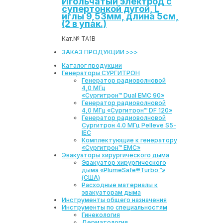
Игольчатый электрод с
супертонкой дугой, L
иглы 9,53мм, длина 5см,
(2 в упак.)
Кат.№ ТА1В
ЗАКАЗ ПРОДУКЦИИ >>>
Каталог продукции
Генераторы СУРГИТРОН
Генератор радиоволновой
4,0 МГц
«Сургитрон™ Dual EMC 90»
Генератор радиоволновой
4,0 МГц «Сургитрон™ DF 120»
Генератор радиоволновой
Сургитрон 4.0 МГц Pelleve S5-
IEC
Комплектующие к генератору
«Сургитрон™ ЕМС»
Эвакуаторы хирургического дыма
Эвакуатор хирургического
дыма «PlumeSafe®Turbo™»
(США)
Расходные материалы к
эвакуаторам дыма
Инструменты общего назначения
Инструменты по специальностям
Гинекология
Дерматология